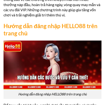
thưởng nạp đầu, hoàn trả hàng ngày, vòng quay may mắn và
các ưu đãi VIP. Những chương trình này giúp gia tăng vốn
chơi và trải nghiệm giải trí thêm thú vị.
Hướng dẫn đăng nhập HELLO88 trên
trang chủ
Hướng dẫn đăng nhập HELLO88 trên trang chủ