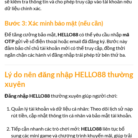
sẽ kiểm tra thông tin và cho phép truy cập vào tài khoản nếu
dữ liệu chính xác.
Bước 3: Xác minh bảo mật (nếu cần)
Để tăng cường bảo mật,
HELLO88
có thể yêu cầu nhập
mã
OTP
gửi về số điện thoại hoặc email đã đăng ký. Bước này
đảm bảo chỉ chủ tài khoản mới có thể truy cập, đồng thời
ngăn chặn các hành vi đăng nhập trái phép từ bên thứ ba.
Lý do nên đăng nhập HELLO88 thường
xuyên
Đăng nhập HELLO88
thường xuyên giúp người chơi:
Quản lý tài khoản và dữ liệu cá nhân: Theo dõi lịch sử nạp
rút tiền, cập nhật thông tin cá nhân và bảo mật tài khoản.
Tiếp cận nhanh các trò chơi mới:
HELLO88
liên tục bổ
sung các mini game và chương trình khuyến mãi, giúp trải