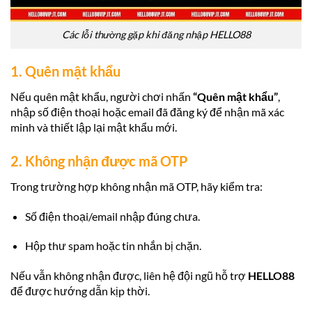
Các lỗi thường gặp khi đăng nhập HELLO88
1. Quên mật khẩu
Nếu quên mật khẩu, người chơi nhấn
“Quên mật khẩu”
,
nhập số điện thoại hoặc email đã đăng ký để nhận mã xác
minh và thiết lập lại mật khẩu mới.
2. Không nhận được mã OTP
Trong trường hợp không nhận mã OTP, hãy kiểm tra:
Số điện thoại/email nhập đúng chưa.
Hộp thư spam hoặc tin nhắn bị chặn.
Nếu vẫn không nhận được, liên hệ đội ngũ hỗ trợ
HELLO88
để được hướng dẫn kịp thời.