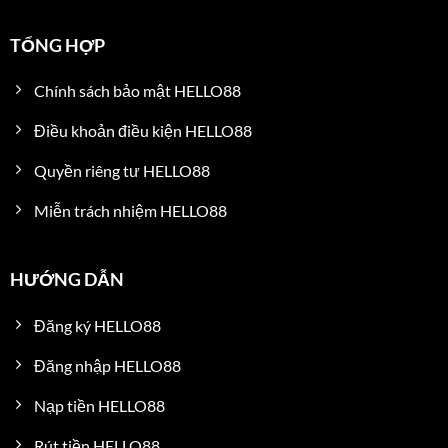
TỔNG HỢP
Chính sách bảo mật HELLO88
Điều khoản điều kiện HELLO88
Quyền riêng tư HELLO88
Miễn trách nhiệm HELLO88
HƯỚNG DẪN
Đăng ký HELLO88
Đăng nhập HELLO88
Nạp tiền HELLO88
Rút tiền HELLO88