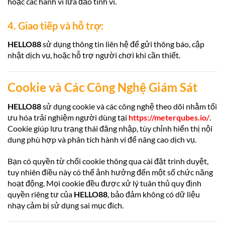
hoặc các hành vi lừa đảo tinh vi.
4. Giao tiếp và hỗ trợ:
HELLO88
sử dụng thông tin liên hệ để gửi thông báo, cập
nhật dịch vụ, hoặc hỗ trợ người chơi khi cần thiết.
Cookie và Các Công Nghệ Giám Sát
HELLO88
sử dụng cookie và các công nghệ theo dõi nhằm tối
ưu hóa trải nghiệm người dùng tại
https://meterqubes.io/
.
Cookie giúp lưu trạng thái đăng nhập, tùy chỉnh hiển thị nội
dung phù hợp và phân tích hành vi để nâng cao dịch vụ.
Bạn có quyền từ chối cookie thông qua cài đặt trình duyệt,
tuy nhiên điều này có thể ảnh hưởng đến một số chức năng
hoạt động. Mọi cookie đều được xử lý tuân thủ quy định
quyền riêng tư của
HELLO88
, bảo đảm không có dữ liệu
nhạy cảm bị sử dụng sai mục đích.