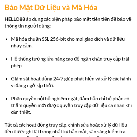
Bảo Mật Dữ Liệu và Mã Hóa
HELLO88
áp dụng các biện pháp bảo mật tiên tiến để bảo vệ
thông tin người dùng:
Mã hóa chuẩn SSL 256-bit cho mọi giao dịch và dữ liệu
nhạy cảm.
Hệ thống tường lửa nâng cao để ngăn chặn truy cập trái
phép.
Giám sát hoạt động 24/7 giúp phát hiện và xử lý các hành
vi đáng ngờ kịp thời.
Phân quyền nội bộ nghiêm ngặt, đảm bảo chỉ bộ phận có
thẩm quyền mới được quyền truy cập dữ liệu cá nhân khi
cần thiết.
Tất cả các hoạt động truy cập, chỉnh sửa hoặc xử lý dữ liệu
đều được ghi lại trong nhật ký bảo mật, sẵn sàng kiểm tra