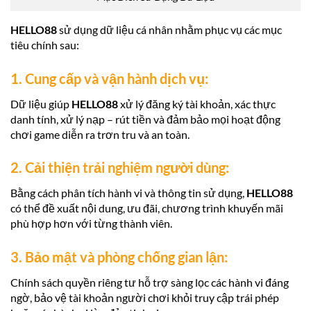
HELLO88
sử dụng dữ liệu cá nhân nhằm phục vụ các mục
tiêu chính sau:
1. Cung cấp và vận hành dịch vụ:
Dữ liệu giúp
HELLO88
xử lý đăng ký tài khoản, xác thực
danh tính, xử lý nạp – rút tiền và đảm bảo mọi hoạt động
chơi game diễn ra trơn tru và an toàn.
2. Cải thiện trải nghiệm người dùng:
Bằng cách phân tích hành vi và thông tin sử dụng,
HELLO88
có thể đề xuất nội dung, ưu đãi, chương trình khuyến mãi
phù hợp hơn với từng thành viên.
3. Bảo mật và phòng chống gian lận:
Chính sách quyền riêng tư hỗ trợ sàng lọc các hành vi đáng
ngờ, bảo vệ tài khoản người chơi khỏi truy cập trái phép