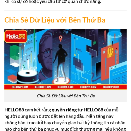
khi có sự cố hoặc yêu cầu từ cơ quan chức năng.
Chia Sẻ Dữ Liệu với Bên Thứ Ba
Chia Sẻ Dữ Liệu với Bên Thứ Ba
HELLO88
cam kết rằng
quyền riêng tư HELLO88
của mỗi
người dùng luôn được đặt lên hàng đầu. Nền tảng này
không bán, trao đổi hay chuyển giao bất kỳ thông tin cá nhân
nào cho bên thứ ba phục vụ mục đích thương mại nếu không