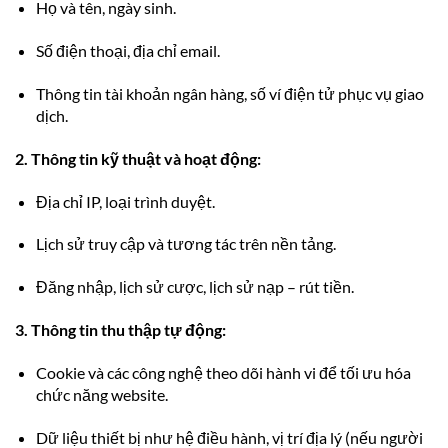
Họ và tên, ngày sinh.
Số điện thoại, địa chỉ email.
Thông tin tài khoản ngân hàng, số ví điện tử phục vụ giao
dịch.
2. Thông tin kỹ thuật và hoạt động:
Địa chỉ IP, loại trình duyệt.
Lịch sử truy cập và tương tác trên nền tảng.
Đăng nhập, lịch sử cược, lịch sử nạp – rút tiền.
3. Thông tin thu thập tự động:
Cookie và các công nghệ theo dõi hành vi để tối ưu hóa
chức năng website.
Dữ liệu thiết bị như hệ điều hành, vị trí địa lý (nếu người