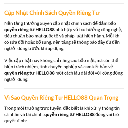
Cập Nhật Chính Sách Quyền Riêng Tư
Nền tảng thường xuyên cập nhật chính sách để đảm bảo
quyền riêng tư HELLO88
phù hợp với xu hướng công nghệ,
tiêu chuẩn bảo mật quốc tế và pháp luật hiện hành. Mỗi khi
có sửa đổi hoặc bổ sung, nền tảng sẽ thông báo đầy đủ đến
người dùng trước khi áp dụng.
Việc cập nhật này không chỉ nâng cao bảo mật, mà còn thể
hiện trách nhiệm, tính chuyên nghiệp và cam kết bảo vệ
quyền riêng tư HELLO88
một cách lâu dài đối với cộng đồng
người dùng.
Vì Sao Quyền Riêng Tư HELLO88 Quan Trọng
Trong môi trường trực tuyến, đặc biệt là khi xử lý thông tin
cá nhân và tài chính,
quyền riêng tư HELLO88
đóng vai trò
quyết định: